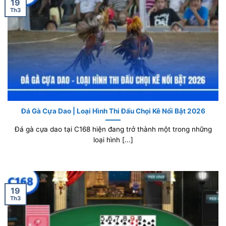
19
Th3
Đá Gà Cựa Dao | Loại Hình Thi Đấu Chọi Kê Nổi Bật 2026
Đá gà cựa dao tại C168 hiện đang trở thành một trong những
loại hình [...]
19
Th3