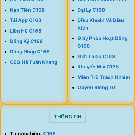
Nạp Tiền C168
Đại Lý C168
Tải App C168
Điều Khoản Và Điều
Kiện
Liên Hệ C168
Giấy Phép Hoạt Động
Đăng Ký C168
C168
Đăng Nhập C168
Giới Thiệu C168
CEO Hà Tuấn Khang
Khuyến Mãi C168
Miễn Trừ Trách Nhiệm
Quyền Riêng Tư
THÔNG TIN
Thương hiệu:
C168