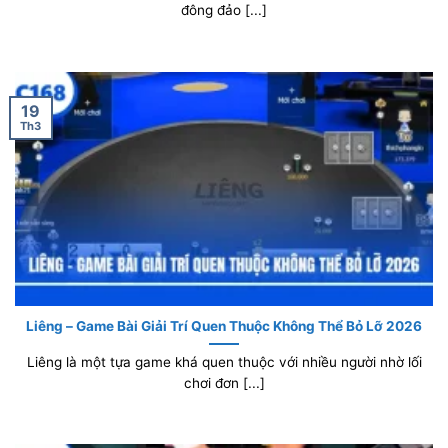
đông đảo [...]
19
Th3
Liêng – Game Bài Giải Trí Quen Thuộc Không Thể Bỏ Lỡ 2026
Liêng là một tựa game khá quen thuộc với nhiều người nhờ lối
chơi đơn [...]