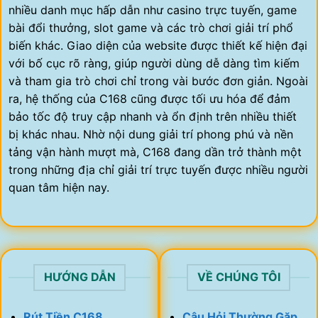
nhiều danh mục hấp dẫn như casino trực tuyến, game
bài đổi thưởng, slot game và các trò chơi giải trí phổ
biến khác. Giao diện của website được thiết kế hiện đại
với bố cục rõ ràng, giúp người dùng dễ dàng tìm kiếm
và tham gia trò chơi chỉ trong vài bước đơn giản. Ngoài
ra, hệ thống của C168 cũng được tối ưu hóa để đảm
bảo tốc độ truy cập nhanh và ổn định trên nhiều thiết
bị khác nhau. Nhờ nội dung giải trí phong phú và nền
tảng vận hành mượt mà, C168 đang dần trở thành một
trong những địa chỉ giải trí trực tuyến được nhiều người
quan tâm hiện nay.
HƯỚNG DẪN
VỀ CHÚNG TÔI
Rút Tiền C168
Câu Hỏi Thường Gặp