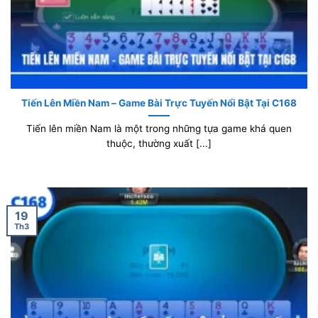
Tiến Lên Miền Nam – Game Bài Trực Tuyến Nổi Bật Tại C168
Tiến lên miền Nam là một trong những tựa game khá quen
thuộc, thường xuất [...]
19
Th3