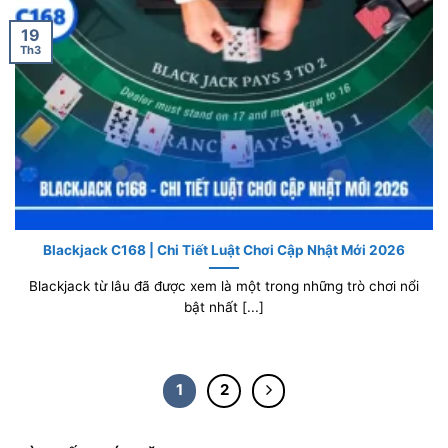
19
Th3
Blackjack C168 | Chi Tiết Luật Chơi Cập Nhật Mới 2026
Blackjack từ lâu đã được xem là một trong những trò chơi nổi
bật nhất [...]
1
2