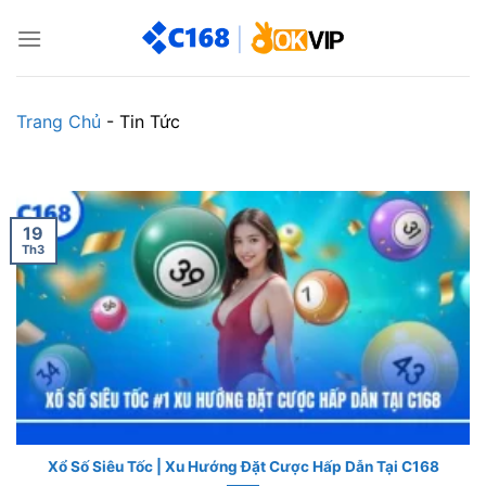
Chuyển
đến
nội
dung
Trang Chủ
-
Tin Tức
19
Th3
Xổ Số Siêu Tốc | Xu Hướng Đặt Cược Hấp Dẫn Tại C168