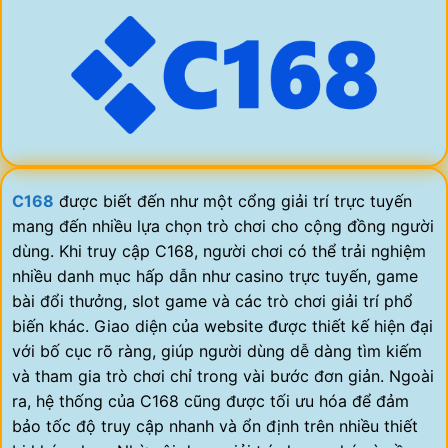
C168
được biết đến như một cổng giải trí trực tuyến
mang đến nhiều lựa chọn trò chơi cho cộng đồng người
dùng. Khi truy cập C168, người chơi có thể trải nghiệm
nhiều danh mục hấp dẫn như casino trực tuyến, game
bài đổi thưởng, slot game và các trò chơi giải trí phổ
biến khác. Giao diện của website được thiết kế hiện đại
với bố cục rõ ràng, giúp người dùng dễ dàng tìm kiếm
và tham gia trò chơi chỉ trong vài bước đơn giản. Ngoài
ra, hệ thống của C168 cũng được tối ưu hóa để đảm
bảo tốc độ truy cập nhanh và ổn định trên nhiều thiết