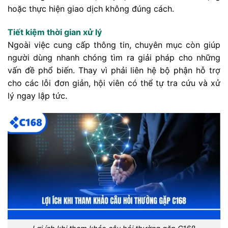
hoặc thực hiện giao dịch không đúng cách.
Tiết kiệm thời gian xử lý
Ngoài việc cung cấp thông tin, chuyên mục còn giúp
người dùng nhanh chóng tìm ra giải pháp cho những
vấn đề phổ biến. Thay vì phải liên hệ bộ phận hỗ trợ
cho các lỗi đơn giản, hội viên có thể tự tra cứu và xử
lý ngay lập tức.