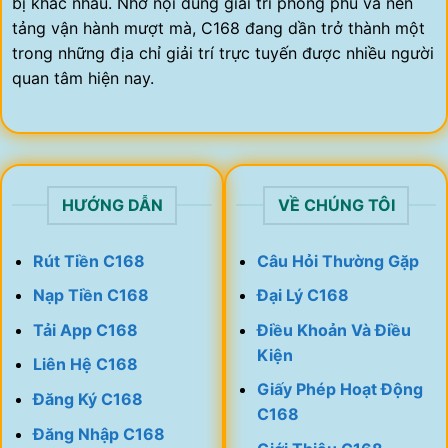
bị khác nhau. Nhờ nội dung giải trí phong phú và nền
tảng vận hành mượt mà, C168 đang dần trở thành một
trong những địa chỉ giải trí trực tuyến được nhiều người
quan tâm hiện nay.
HƯỚNG DẪN
VỀ CHÚNG TÔI
Rút Tiền C168
Câu Hỏi Thường Gặp
Nạp Tiền C168
Đại Lý C168
Tải App C168
Điều Khoản Và Điều
Kiện
Liên Hệ C168
Giấy Phép Hoạt Động
Đăng Ký C168
C168
Đăng Nhập C168