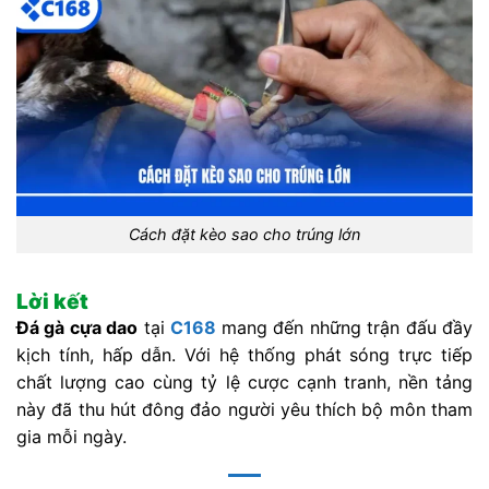
Cách đặt kèo sao cho trúng lớn
Lời kết
Đá gà cựa dao
tại
C168
mang đến những trận đấu đầy
kịch tính, hấp dẫn. Với hệ thống phát sóng trực tiếp
chất lượng cao cùng tỷ lệ cược cạnh tranh, nền tảng
này đã thu hút đông đảo người yêu thích bộ môn tham
gia mỗi ngày.