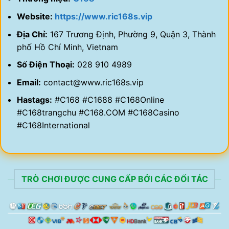
Website:
https://www.ric168s.vip
Địa Chỉ:
167 Trương Định, Phường 9, Quận 3, Thành
phố Hồ Chí Minh, Vietnam
Số Điện Thoại:
028 910 4989
Email:
contact@www.ric168s.vip
Hastags:
#C168 #C1688 #C168Online
#C168trangchu #C168.COM #C168Casino
#C168International
TRÒ CHƠI ĐƯỢC CUNG CẤP BỞI CÁC ĐỐI TÁC