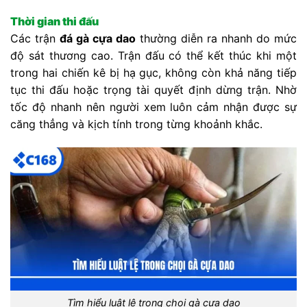
Thời gian thi đấu
Các trận
đá gà cựa dao
thường diễn ra nhanh do mức
độ sát thương cao. Trận đấu có thể kết thúc khi một
trong hai chiến kê bị hạ gục, không còn khả năng tiếp
tục thi đấu hoặc trọng tài quyết định dừng trận. Nhờ
tốc độ nhanh nên người xem luôn cảm nhận được sự
căng thẳng và kịch tính trong từng khoảnh khắc.
Tìm hiểu luật lệ trong chọi gà cựa dao