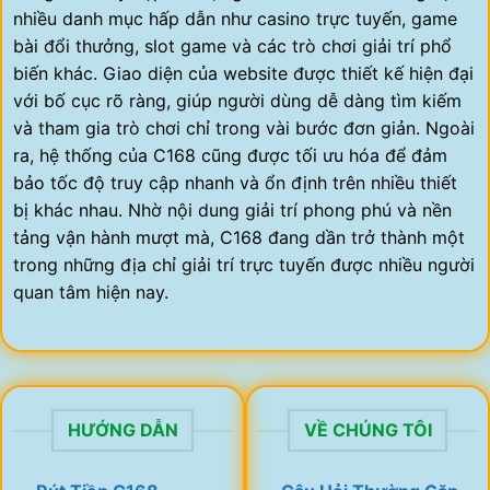
nhiều danh mục hấp dẫn như casino trực tuyến, game
bài đổi thưởng, slot game và các trò chơi giải trí phổ
biến khác. Giao diện của website được thiết kế hiện đại
với bố cục rõ ràng, giúp người dùng dễ dàng tìm kiếm
và tham gia trò chơi chỉ trong vài bước đơn giản. Ngoài
ra, hệ thống của C168 cũng được tối ưu hóa để đảm
bảo tốc độ truy cập nhanh và ổn định trên nhiều thiết
bị khác nhau. Nhờ nội dung giải trí phong phú và nền
tảng vận hành mượt mà, C168 đang dần trở thành một
trong những địa chỉ giải trí trực tuyến được nhiều người
quan tâm hiện nay.
HƯỚNG DẪN
VỀ CHÚNG TÔI