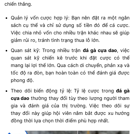
chiến thắng.
Quản lý vốn cược hợp lý: Bạn nên đặt ra một ngân
sách cụ thể và chỉ sử dụng số tiền đó để cá cược.
Việc chia nhỏ vốn cho nhiều trận khác nhau sẽ giúp
giảm rủi ro, tránh tình trạng thua lỗ lớn.
Quan sát kỹ: Trong nhiều trận
đá gà cựa dao
, việc
quan sát kỹ chiến kê trước khi đặt cược có thể
mang lại lợi thế lớn. Qua cách di chuyển, phản xạ và
tốc độ ra đòn, bạn hoàn toàn có thể đánh giá được
phong độ.
Theo dõi biến động tỷ lệ: Tỷ lệ cược trong
đá gà
cựa dao
thường thay đổi tùy theo lượng người tham
gia và đánh giá của thị trường. Việc theo dõi sự
thay đổi này giúp hội viên nắm bắt được xu hướng
đồng thời lựa chọn thời điểm phù hợp nhất.