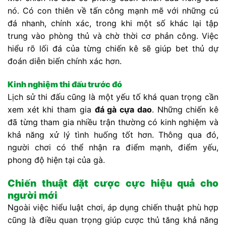
nó. Có con thiên về tấn công mạnh mẽ với những cú
đá nhanh, chính xác, trong khi một số khác lại tập
trung vào phòng thủ và chờ thời cơ phản công. Việc
hiểu rõ lối đá của từng chiến kê sẽ giúp bet thủ dự
đoán diễn biến chính xác hơn.
Kinh nghiệm thi đấu trước đó
Lịch sử thi đấu cũng là một yếu tố khá quan trọng cần
xem xét khi tham gia
đá gà cựa dao
. Những chiến kê
đã từng tham gia nhiều trận thường có kinh nghiệm và
khả năng xử lý tình huống tốt hơn. Thông qua đó,
người chơi có thể nhận ra điểm mạnh, điểm yếu,
phong độ hiện tại của gà.
Chiến thuật đặt cược cực hiệu quả cho
người mới
Ngoài việc hiểu luật chơi, áp dụng chiến thuật phù hợp
cũng là điều quan trọng giúp cược thủ tăng khả năng