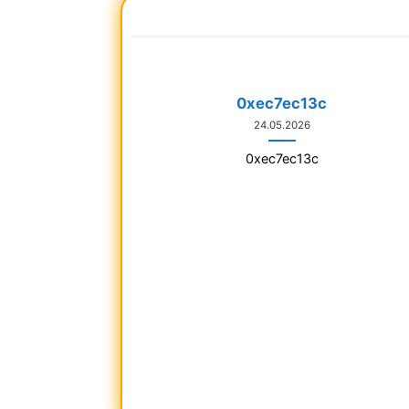
0xec7ec13c
24.05.2026
0xec7ec13c
m Phá Luật
 Phổ Biến
út sự quan tâm
yêu [...]
Những dữ liệu cụ thể chứng mi
Để có được quy mô về người dùng và th
tối ưu trải nghiệm và duy trì sự ổn định