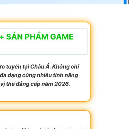
0+ SẢN PHẨM GAME
rực tuyến tại Châu Á. Không chỉ
 đa dạng cùng nhiều tính năng
vị thế đẳng cấp năm 2026.