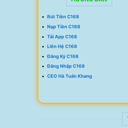
Rút Tiền C168
Nạp Tiền C168
Tải App C168
Liên Hệ C168
Đăng Ký C168
Đăng Nhập C168
CEO Hà Tuấn Khang
Tổng hợp sản phẩm gam
Thay vì tập trung vào một vài sản phẩ
đồng người chơi. Mỗi nhóm game đều có