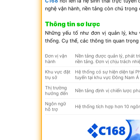
C168
nổi lên là hệ sinh thái trực tuyế
nghệ vận hành, nền tảng còn chú trọng đ
Thông tin sơ lược
Những yếu tố như đơn vị quản lý, khu
thống. Cụ thể, các thông tin quan trọng
Đơn vị vận
Nền tảng được quản lý, phát tr
hành
nền tảng. Đơn vị chịu trách nh
Khu vực đặt
Hệ thống có sự hiện diện tại P
trụ sở
tuyến tại khu vực Đông Nam Á v
Thị trường
Nền tảng định vị chiến lược ph
hướng đến
Ngôn ngữ
Hệ thống tích hợp hơn 10 ngôn
hỗ trợ