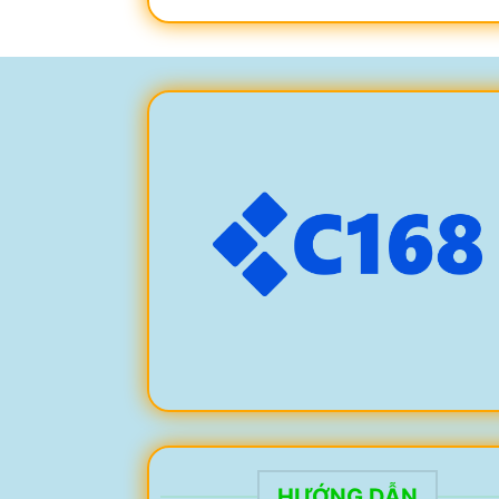
Tiêu chí
Thành tích
Lượng thành
Hơn 2.5 triệu tài khoản th
viên
gia.
Duy trì mức người dùng ho
Lượt truy cập
nghiệm dịch vụ.
Quy mô
C168
phủ sóng tại hơn 10 
Sản phẩm
Trên 300 trò chơi, trải dài
Tỷ lệ quay lại
Tỷ lệ người dùng quay lại 
Các nhà phát
Hợp tác với trên 50 nhà phá
triển
dạng trong kho game.
HƯỚNG DẪN