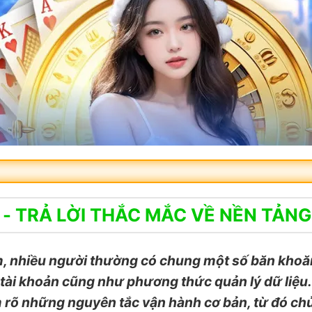
 - TRẢ LỜI THẮC MẮC VỀ NỀN TẢNG
Giới thiệu nhanh thông tin cơ bản về
C168
ệm, nhiều người thường có chung một số băn khoă
tài khoản cũng như phương thức quản lý dữ liệu.
triển trong thời gian sắp tới
rõ những nguyên tắc vận hành cơ bản, từ đó chủ
đoạn khác nhau. Mỗi bước đều có mục tiêu cụ thể nhằm hoà