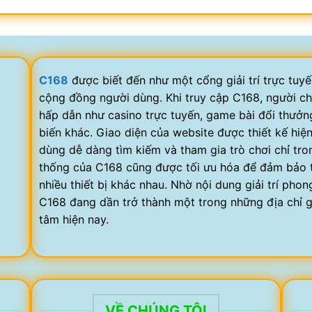
ành viên từ nhiều quốc gia khác nhau. Mỗi tháng, hệ thống tiếp tụ
C168
được biết đến như một cổng giải trí trực tuy
ạt động hàng tháng (MAU) tương đối cao, bình quân mỗi tháng ghi
cộng đồng người dùng. Khi truy cập C168, người ch
hấp dẫn như casino trực tuyến, game bài đổi thưởng,
thị trường Châu Á có lượng người dùng lớn bao gồm Việt Nam, Thái
biến khác. Giao diện của website được thiết kế hiện
 từ casino trực tuyến, slot game, bắn cá cho đến cá cược thể thao và
dùng dễ dàng tìm kiếm và tham gia trò chơi chỉ tro
thống của C168 cũng được tối ưu hóa để đảm bảo t
đạt hơn 65%, cho thấy mức độ hài lòng khá cao của người dùng.
nhiều thiết bị khác nhau. Nhờ nội dung giải trí ph
t triển trò chơi trong ngành giải trí trực tuyến, giúp hệ thống liên 
C168 đang dần trở thành một trong những địa chỉ gi
tâm hiện nay.
VỀ CHÚNG TÔI