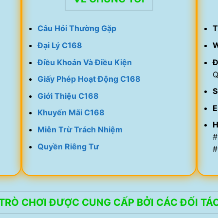
Câu Hỏi Thường Gặp
T
Đại Lý C168
W
Điều Khoản Và Điều Kiện
Đ
Q
Giấy Phép Hoạt Động C168
S
Giới Thiệu C168
E
Khuyến Mãi C168
H
Miễn Trừ Trách Nhiệm
#
Quyền Riêng Tư
Khách hàng rất ấn tượng với thành tựu của
C168
#
e phong phú tại nhà cái
m quen thuộc,
C168
phát triển nhiều danh mục khác nhau n
TRÒ CHƠI ĐƯỢC CUNG CẤP BỞI CÁC ĐỐI TÁ
 đặc điểm riêng, từ cách vận hành, nhịp độ trải nghiệm c