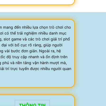
c ghi nhận hàng chục nghìn tài khoản mới tham
ến mang đến nhiều lựa chọn trò chơi cho
 nhận khoảng 800.000 người truy cập và trải
ơi có thể trải nghiệm nhiều danh mục
 slot game và các trò chơi giải trí phổ
 Lan, Philippines, Malaysia và Campuchia.
 đại với bố cục rõ ràng, giúp người
 các hình thức giải trí khác.
ng vài bước đơn giản. Ngoài ra, hệ
ốc độ truy cập nhanh và ổn định trên
ong phú và nền tảng vận hành mượt mà,
tục cập nhật nội dung mới và duy trì sự đa
ải trí trực tuyến được nhiều người quan
THÔNG TIN