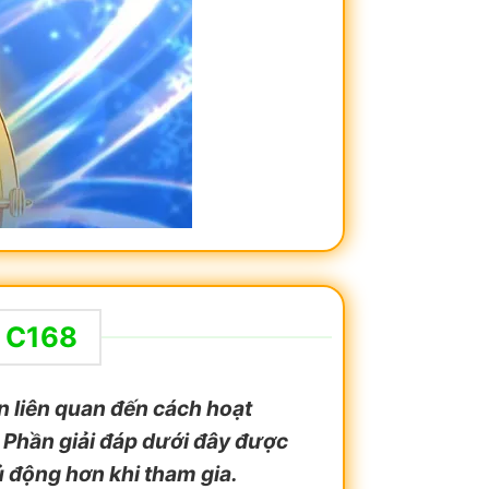
 C168
n liên quan đến cách hoạt
 Phần giải đáp dưới đây được
 động hơn khi tham gia.
n thiện hệ sinh thái trước khi tiếp cận