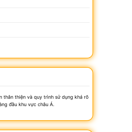
ệ thống công nghệ cốt lõi, bao gồm giao
iới thiệu ra thị trường nhằm tạo dấu ấn
đánh giá mức độ ổn định, khả năng xử lý
hất định. Thông qua quá trình này, đội
ng sao cho phù hợp hơn với nhu cầu thực
ới thiệu rộng rãi đến cộng đồng. Đây là
 thân thiện và quy trình sử dụng khá rõ
hàng đầu khu vực châu Á.