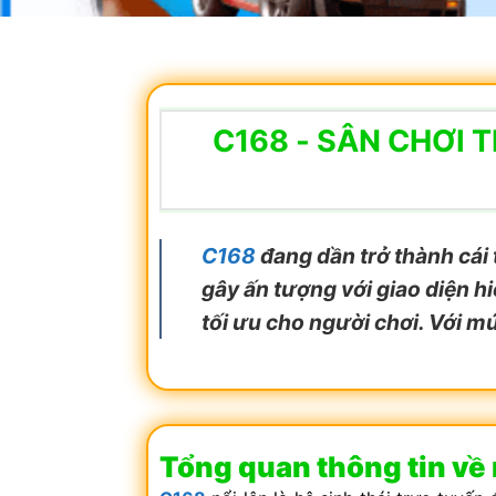
C168 - SÂN CHƠI
C168
đang dần trở thành cái 
gây ấn tượng với giao diện h
tối ưu cho người chơi. Với m
Tổng quan thông tin về 