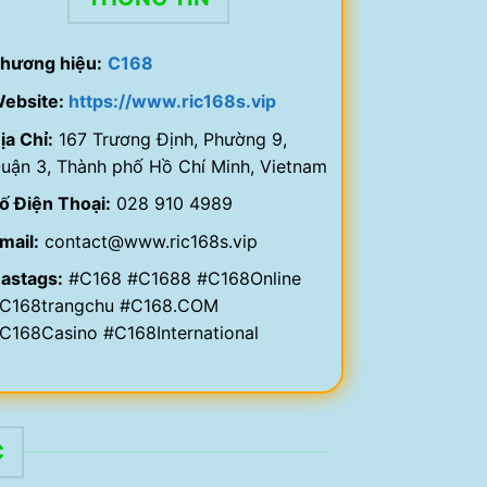
hương hiệu:
C168
ebsite:
https://www.ric168s.vip
ịa Chỉ:
167 Trương Định, Phường 9,
uận 3, Thành phố Hồ Chí Minh, Vietnam
ố Điện Thoại:
028 910 4989
mail:
contact@www.ric168s.vip
astags:
#C168 #C1688 #C168Online
C168trangchu #C168.COM
C168Casino #C168International
hằm đáp ứng sở thích đa dạng của cộng
C
ho đến mức độ tương tác.