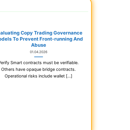
aluating Copy Trading Governance
dels To Prevent Front-running And
Abuse
01.04.2026
Verify Smart contracts must be verifiable.
Others have opaque bridge contracts.
Operational risks include wallet [...]
n tảng phải đầu tư mạnh vào công nghệ,
để đạt được thành tích như sau: