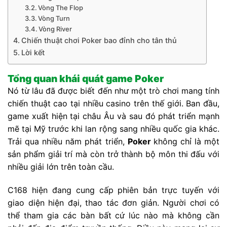
Vòng The Flop
Vòng Turn
Vòng River
Chiến thuật chơi Poker bao đỉnh cho tân thủ
Lời kết
Tổng quan khái quát game Poker
Nó từ lâu đã được biết đến như một trò chơi mang tính
chiến thuật cao tại nhiều casino trên thế giới. Ban đầu,
game xuất hiện tại châu Âu và sau đó phát triển mạnh
mẽ tại Mỹ trước khi lan rộng sang nhiều quốc gia khác.
Trải qua nhiều năm phát triển,
Poker
không chỉ là một
sản phẩm giải trí mà còn trở thành bộ môn thi đấu với
nhiều giải lớn trên toàn cầu.
C168 hiện đang cung cấp phiên bản trực tuyến với
giao diện hiện đại, thao tác đơn giản. Người chơi có
thể tham gia các bàn bất cứ lúc nào mà không cần