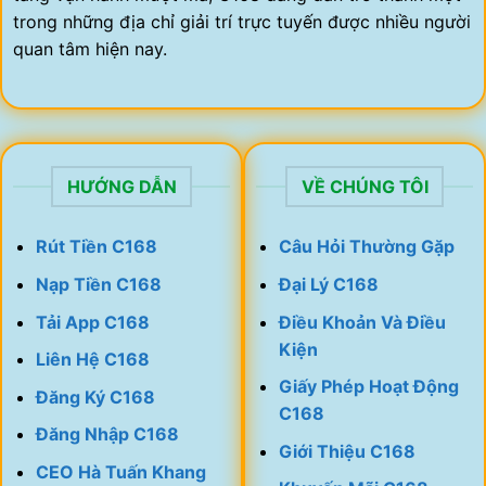
trong những địa chỉ giải trí trực tuyến được nhiều người
quan tâm hiện nay.
HƯỚNG DẪN
VỀ CHÚNG TÔI
Rút Tiền C168
Câu Hỏi Thường Gặp
Nạp Tiền C168
Đại Lý C168
Tải App C168
Điều Khoản Và Điều
Kiện
Liên Hệ C168
Giấy Phép Hoạt Động
Đăng Ký C168
C168
Đăng Nhập C168
Giới Thiệu C168
CEO Hà Tuấn Khang