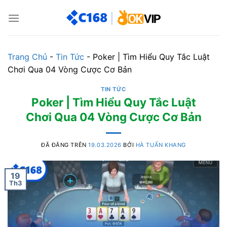
Chuyển
đến
nội
dung
Trang Chủ
-
Tin Tức
-
Poker | Tìm Hiểu Quy Tắc Luật
Chơi Qua 04 Vòng Cược Cơ Bản
TIN TỨC
Poker | Tìm Hiểu Quy Tắc Luật
Chơi Qua 04 Vòng Cược Cơ Bản
ĐÃ ĐĂNG TRÊN
19.03.2026
BỞI
HÀ TUẤN KHANG
19
Th3