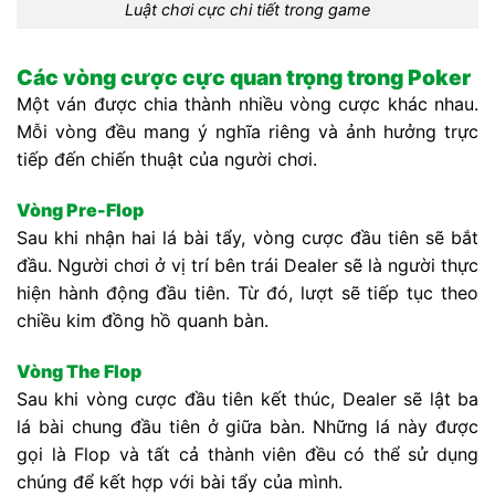
Luật chơi cực chi tiết trong game
Các vòng cược cực quan trọng trong Poker
Một ván được chia thành nhiều vòng cược khác nhau.
Mỗi vòng đều mang ý nghĩa riêng và ảnh hưởng trực
tiếp đến chiến thuật của người chơi.
Vòng Pre-Flop
Sau khi nhận hai lá bài tẩy, vòng cược đầu tiên sẽ bắt
đầu. Người chơi ở vị trí bên trái Dealer sẽ là người thực
hiện hành động đầu tiên. Từ đó, lượt sẽ tiếp tục theo
chiều kim đồng hồ quanh bàn.
Vòng The Flop
Sau khi vòng cược đầu tiên kết thúc, Dealer sẽ lật ba
lá bài chung đầu tiên ở giữa bàn. Những lá này được
gọi là Flop và tất cả thành viên đều có thể sử dụng
chúng để kết hợp với bài tẩy của mình.