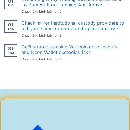
01
structure
To Prevent Front-running And Abuse
Th4
experiments
ở
Chức năng bình luận bị tắt
and
Evaluating
their
Copy
Checklist for institutional custody providers to
effect
01
Trading
on
mitigate smart contract and operational risk
Th4
Governance
token
ở
Chức năng bình luận bị tắt
Models
listings
Checklist
To
for
DeFi strategies using Vertcoin core insights
Prevent
31
institutional
Front-
and Neon Wallet custodial risks
Th3
custody
running
ở
Chức năng bình luận bị tắt
providers
And
DeFi
to
Abuse
strategies
mitigate
using
smart
Vertcoin
contract
core
and
insights
operational
and
risk
Neon
Wallet
custodial
risks