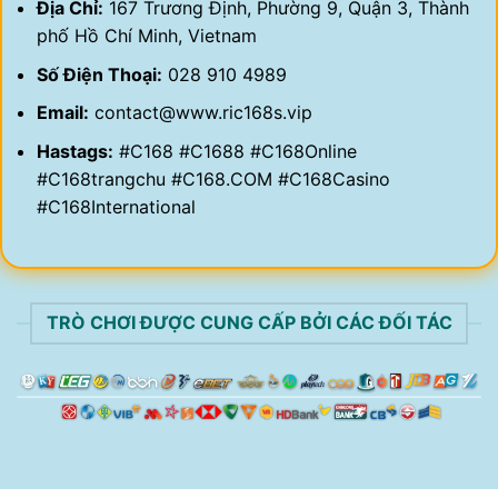
Địa Chỉ:
167 Trương Định, Phường 9, Quận 3, Thành
phố Hồ Chí Minh, Vietnam
Số Điện Thoại:
028 910 4989
Email:
contact@www.ric168s.vip
Hastags:
#C168 #C1688 #C168Online
#C168trangchu #C168.COM #C168Casino
#C168International
TRÒ CHƠI ĐƯỢC CUNG CẤP BỞI CÁC ĐỐI TÁC