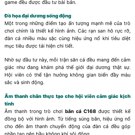
game đều được đầu tư bài bản.
Đồ họa đại dương sống động
Một trong những điểm tạo ấn tượng mạnh mẽ của trò
chơi chính là thiết kế hình ảnh. Các rạn san hô rực rỡ,
đàn cá nhiều màu sặc cùng hiệu ứng nổ khi tiêu diệt
mục tiêu được tái hiện chi tiết.
Nhờ sự đầu tư này, mỗi trận săn cá đều mang đến cảm
giác như đang khám phá thế giới đại dương thật sự.
Hội viên có thể tận hưởng không gian biển đầy màu
sắc và sinh động.
Âm thanh chân thực tạo cho hội viên cảm giác kịch
tính
Âm thanh trong trò chơi
bắn cá C168
được thiết kế
đồng bộ với hình ảnh. Từ tiếng súng bắn, hiệu ứng nổ
cho đến âm thanh chuyển động của đàn cá đều góp
phần tạo nên bầu không khí sôi động.