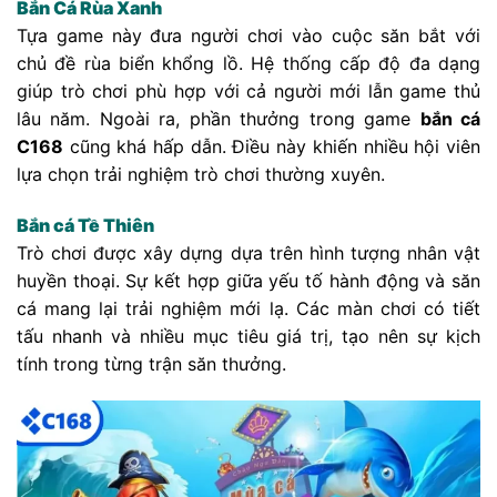
Bắn Cá Rùa Xanh
Tựa game này đưa người chơi vào cuộc săn bắt với
chủ đề rùa biển khổng lồ. Hệ thống cấp độ đa dạng
giúp trò chơi phù hợp với cả người mới lẫn game thủ
lâu năm. Ngoài ra, phần thưởng trong game
bắn cá
C168
cũng khá hấp dẫn. Điều này khiến nhiều hội viên
lựa chọn trải nghiệm trò chơi thường xuyên.
Bắn cá Tề Thiên
Trò chơi được xây dựng dựa trên hình tượng nhân vật
huyền thoại. Sự kết hợp giữa yếu tố hành động và săn
cá mang lại trải nghiệm mới lạ. Các màn chơi có tiết
tấu nhanh và nhiều mục tiêu giá trị, tạo nên sự kịch
tính trong từng trận săn thưởng.