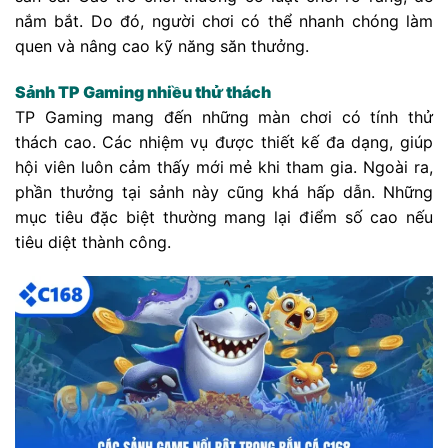
nắm bắt. Do đó, người chơi có thể nhanh chóng làm
quen và nâng cao kỹ năng săn thưởng.
Sảnh TP Gaming nhiều thử thách
TP Gaming mang đến những màn chơi có tính thử
thách cao. Các nhiệm vụ được thiết kế đa dạng, giúp
hội viên luôn cảm thấy mới mẻ khi tham gia. Ngoài ra,
phần thưởng tại sảnh này cũng khá hấp dẫn. Những
mục tiêu đặc biệt thường mang lại điểm số cao nếu
tiêu diệt thành công.