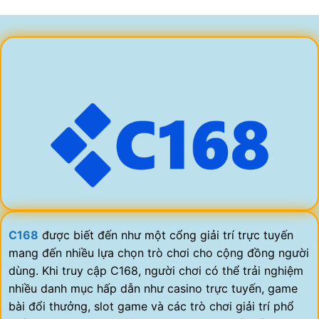
C168
được biết đến như một cổng giải trí trực tuyến
mang đến nhiều lựa chọn trò chơi cho cộng đồng người
dùng. Khi truy cập C168, người chơi có thể trải nghiệm
nhiều danh mục hấp dẫn như casino trực tuyến, game
bài đổi thưởng, slot game và các trò chơi giải trí phổ